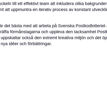
keln till ett effektivt team att inkludera olika bakgrunde
mt att uppmuntra en iterativ process av konstant utveckl
r det bästa med att arbeta på Svenska Postkodlotteriet a
 träffa förmånstagarna och uppleva den tacksamhet Postk
 uppskattar också den extremt kreativa miljön och det ö
nya idéer och förbättringar.
igner är Dominique medveten om den ständigt föränderl
k. Han ser fram emot utvecklingen av sin roll och tror at
bära en fördjupad förståelse för AI och nya verktyg. Tro
ringar är han övertygad om att den kreativa friheten som
tå.
gång till Svenska Postkodlotteriet under rekryteringsp
en smidig upplevelse. Han kände att det var en perfekt 
stagare och för företaget som arbetsgivare.