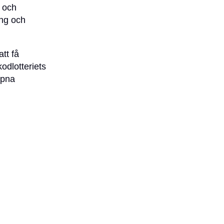
r och
ing och
tt få
odlotteriets
ppna
iga naturen av
t framtiden
ts dessa
 designer
rocessen med
match både för