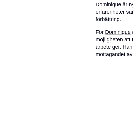
Dominique är nyc
erfarenheter sa
förbättring.
För
Dominique
ä
möjligheten att
arbete ger. Han
mottagandet av 
Som Digital Des
design och tekni
kommer att inne
tekniska föränd
kommer att bes
Dominiques över
WorkStudio var 
honom som arbet