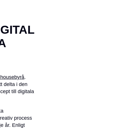
GITAL
A
inhousebyrå
.
t delta i den
pt till digitala
ka
kreativ process
 år. Enligt