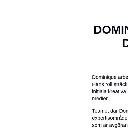
DOMI
Dominique arbe
Hans roll sträck
initiala kreativ
medier.
Teamet där Domi
expertisområden
som är avgörand