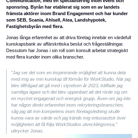
Communication, med en specialisering inom event och
sponsring. Byrån har etablerat sig som en av landets
främsta aktörer inom Brand Engagement och har kunder
som SEB, Scania, Ahlsell, Atea, Landshypotek,
Fastighetsbyrån med flera.
Jonas långa erfarenhet av att driva företag innebär en värdefull
kunskapsbank av affärskritiska beslut och frågeställningar.
Dessutom har Jonas i sin roll som konsult arbetat strategiskt
med flera kunder inom olika branscher.
”Jag ser det som en inspirerande möjlighet att kunna dela
med mig av min kunskap till förmån för WorkStudio. När jag
blev tillfrågad att gå med i styrelsen år 2023, träffade jag
samtliga ägare och det blev uppenbart att det rörde sig om
en mycket engagerad och energisk grupp. Även om jag inte
har någon direkt erfarenhet inom rekryteringsbranschen,
såg jag att min kompetens inom företagsledning skulle
kunna vara av värde och jag kände mig entusiastisk över
möjligheten att få följa WorkStudios utvecklingsresa,”
uttrycker Jonas.