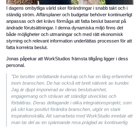
I dagens ombytliga värld sker förändringar i snabb takt och i
ständig ström. Affärsplaner och budgetar behöver kontinuerligt
anpassas och det krävs förmåga att fatta beslut baserat på
ändrade förutsättningar. I denna dynamiska miljö finns det
både möjligheter och utmaningar och med rätt ekonomisk
styrning och relevant information underlättas processen för att
fatta korrekta beslut.
Jonas påpekar att WorkStudios främsta tillgång ligger i dess
personal.
”De besitter omfattande kunskap och har en lång erfarenhet
inom branschen. De har också ett brett nätverk av kunder.
Jag är djupt imponerad av deras beslutsamhet,
engagemang och strävan att ständigt utvecklas och
förbättras. Deras deltagande i olika integrationsprojekt, som
på sikt kan positivt förändra branschen, utgör en stark
inspirationskälla. Att samarbeta med WorkStudio innebär att
man tar del av en spännande resa präglad av kontinuerlig
utveckling,” konstaterar Jonas.